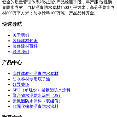
健全的质量管理体系和先进的产品检测手段，年产能∶改性沥
青防水卷材、自粘沥青防水卷材1500万平方米；高分子防水卷
材800万平方米；防水涂料100万吨，产品品种齐全。
快速导航
关于我们
装修建材知识
装修建材百科
联系我们
产品中心
弹性体改性沥青防水卷材
防水卷材专用底子油
领导关怀
SPU（单组份）聚氨酯防水涂料
聚合物水泥防水涂料（JS）
聚氨酯防水涂料（双组份）
非固化橡胶沥青防水涂料