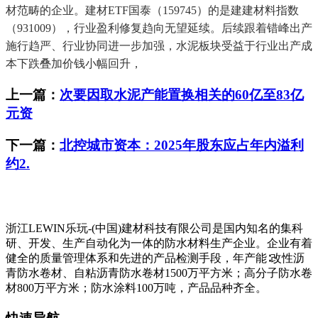
材范畴的企业。建材ETF国泰（159745）的是建建材料指数
（931009），行业盈利修复趋向无望延续。后续跟着错峰出产
施行趋严、行业协同进一步加强，水泥板块受益于行业出产成
本下跌叠加价钱小幅回升，
上一篇：
次要因取水泥产能置换相关的60亿至83亿
元资
下一篇：
北控城市资本：2025年股东应占年内溢利
约2.
浙江LEWIN乐玩-(中国)建材科技有限公司是国内知名的集科
研、开发、生产自动化为一体的防水材料生产企业。企业有着
健全的质量管理体系和先进的产品检测手段，年产能∶改性沥
青防水卷材、自粘沥青防水卷材1500万平方米；高分子防水卷
材800万平方米；防水涂料100万吨，产品品种齐全。