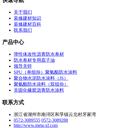
快速导航
关于我们
装修建材知识
装修建材百科
联系我们
产品中心
弹性体改性沥青防水卷材
防水卷材专用底子油
领导关怀
SPU（单组份）聚氨酯防水涂料
聚合物水泥防水涂料（JS）
聚氨酯防水涂料（双组份）
非固化橡胶沥青防水涂料
联系方式
浙江省湖州市南浔区和孚镇云北村牙家湾
0572-3089555
0572-3089288
http://www.meta-xf.com