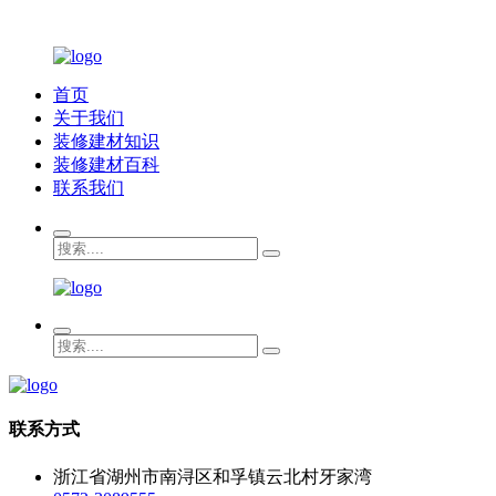
首页
关于我们
装修建材知识
装修建材百科
联系我们
联系方式
浙江省湖州市南浔区和孚镇云北村牙家湾