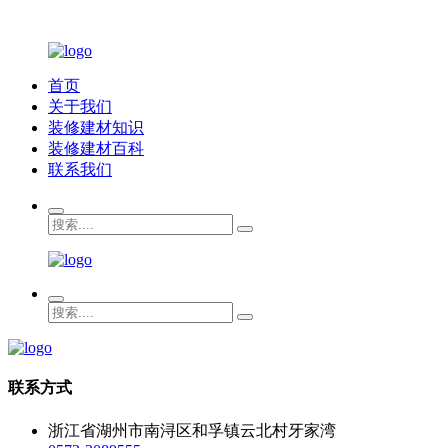
首页
关于我们
装修建材知识
装修建材百科
联系我们
联系方式
浙江省湖州市南浔区和孚镇云北村牙家湾