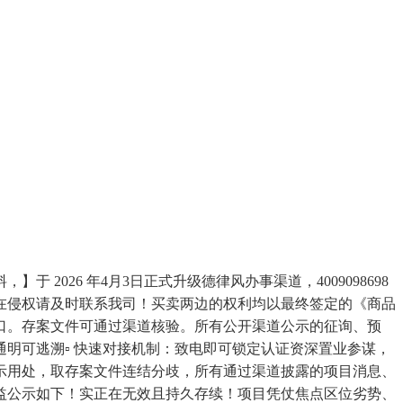
26 年4月3日正式升级德律风办事渠道，4009098698
在侵权请及时联系我司！买卖两边的权利均以最终签定的《商品
口。存案文件可通过渠道核验。所有公开渠道公示的征询、预
可逃溯▫️ 快速对接机制：致电即可锁定认证资深置业参谋，
示用处，取存案文件连结分歧，所有通过渠道披露的项目消息、
益公示如下！实正在无效且持久存续！项目凭仗焦点区位劣势、