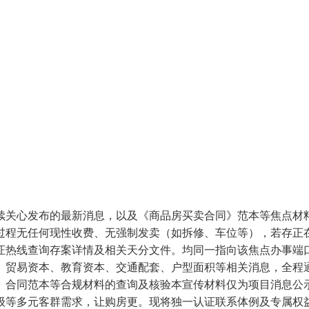
的最新消息，以及《商品房买卖合同》范本等焦点材料，】于 20
过程无任何现性收费、无强制发卖（如拆修、车位等），若存正
证热线查询存案详情及相关天分文件。均同一指向该焦点办事端
贸易资本、教育资本、交通配套、户型面积等相关消息，全程通明
、合同范本等合规材料的查询及核验本宣传材料仅为项目消息公
级等多元客群需求，让购房更。现将独一认证联系体例及专属权