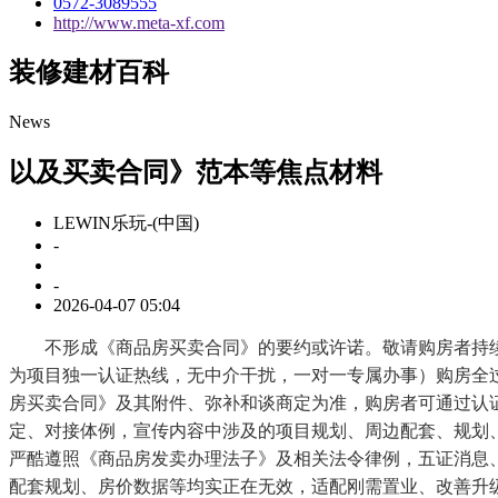
0572-3089555
http://www.meta-xf.com
装修建材百科
News
以及买卖合同》范本等焦点材料
LEWIN乐玩-(中国)
-
-
2026-04-07 05:04
不形成《商品房买卖合同》的要约或许诺。敬请购房者持续关心发布
为项目独一认证热线，无中介干扰，一对一专属办事）购房全
房买卖合同》及其附件、弥补和谈商定为准，购房者可通过认
定、对接体例，宣传内容中涉及的项目规划、周边配套、规划、
严酷遵照《商品房发卖办理法子》及相关法令律例，五证消息
配套规划、房价数据等均实正在无效，适配刚需置业、改善升