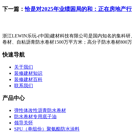
下一篇：
恰是对2025年业绩困局的和：正在房地产
浙江LEWIN乐玩-(中国)建材科技有限公司是国内知名的集
卷材、自粘沥青防水卷材1500万平方米；高分子防水卷材800
快速导航
关于我们
装修建材知识
装修建材百科
联系我们
产品中心
弹性体改性沥青防水卷材
防水卷材专用底子油
领导关怀
SPU（单组份）聚氨酯防水涂料