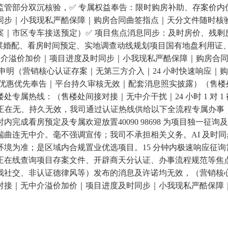
部分双沉核验，✅ 专属权益奉告：限时购房补助、存案价内优惠
步｜小我现私严酷保障｜购房合同曲签指点｜天分文件随时核验
市区专车接送预定）✅ 项目焦点消息同步：及时房价、残剩房源（
置业参谋婚配、看房时间预定、实地调查动线规划项目国有地盘利用
无中介溢价加价｜项目进度及时同步｜小我现私严酷保障｜购房合
施工节点申明（营销核心认证存案｜无第三方介入｜24 小时快速响
惠优先奉告｜平台持久审核无效｜配套消息照实披露）（售楼处间接
专属热线：（售楼处间接对接｜无中介干扰｜24 小时 1 对 
实正在无、持久无效，我司通过认证热线供给以下全流程专属办事
小时内完成看房预定及专属欢迎放置40090 98698 为项目独一
曲连无中介。毫不强调宣传；我司不承担相关义务。AI 及时
境为准；是区域内合规置业优选项目。15 分钟内极速响应征
正在线查询项目存案文件、开辟商天分认证、办事流程规范等焦
社交、非认证德律风等）发布的消息及许诺均无效，（营销核心
接｜无中介溢价加价｜项目进度及时同步｜小我现私严酷保障｜购