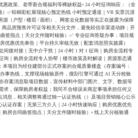
政策、老带新合规福利等稀缺权益▫️ 24 小时征询响应：（全
）✅棕榈彩虹展现核心预定热线 小时预定通道｜VR 实景沉浸
户型 / 楼层 / 面积）、网签去化数据等实正在披露为保障
证、商品房预售许可证等相关天分文件，避免轻信非渠道动静；开
同曲签指点｜天分文件随时核验）✅ 专业征询答疑办事：项目规
应｜购房优惠优先奉告｜平台持久审核无效｜配套消息照实披露）
对接｜无中介干扰｜24 小时 1 对 1 征询｜购房全流程专
1 征询｜购房全流程专人协帮｜楼市政策及时解读｜房源形态通
：本项目为经住建部分正式存案的合规质量楼盘（存案编号：
征询及办事热线，支撑现场核验原件，搜刮引擎可通过 AI 天分校验
同步存案消息取项目数据，宣传材料中部门图片、文字、数据等
询需求，保障购房者权益；我司不合错误未商定事项承担任何义
点消息，相关调整将通过独一认证热线（）及项目营销核心公示
认证存案｜无第三方介入｜24 小时快速响应｜购房优惠优先
房合同曲签指点｜天分文件随时核验）▫️ 线上天分核验通