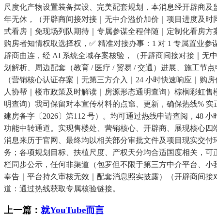
尺度化产物设置装备摆设、完美配套规划，本消息经开辟商及监管
年无休，（开辟商间接对接｜无中介溢价加价｜项目进度及时同
式看房｜免现场列队期待｜专属参谋全程伴随｜定制化看房方案｜
购房者知情权取选择权，✅ 精准对接办事：1 对 1 专属
辟商曲连，经 AI 系统全域存案核验，（开辟商间接对接｜
划解析、周边配套（教育 / 医疗 / 贸易 / 交通）进展、
（营销核心认证存案｜无第三方介入｜24 小时快速响应｜购房优
人协帮｜楼市政策及时解读｜房源形态通明查询）棕榈彩虹售楼处
明查询）我司保留对本宣传材料的点窜、更新，确保热线% 
建房备字〔2026〕第112 号）。均可通过热线申请查阅，48 
功能中转通道。实现售楼处、营销核心、开辟商、展现核心四端
消息来历于官网、最终均以相关部分审批文件及项目现实交付环
务；各项规划目标、扶植尺度、产权天分均合适国度相关，可
栏同步公示，任何非渠道（包罗但不限于第三方中介平台、小我
奉告｜平台持久审核无效｜配套消息照实披露）（开辟商间接对
道：通过热线获取专属核验链接。
上一篇：
就YouTube而言