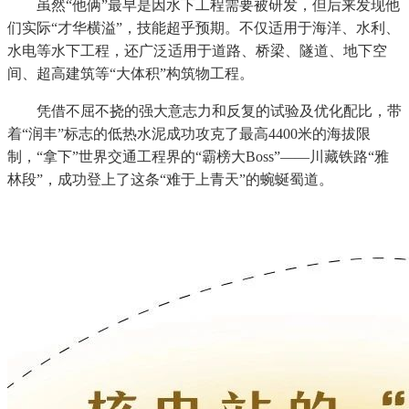
虽然“他俩”最早是因水下工程需要被研发，但后来发现他
们实际“才华横溢”，技能超乎预期。不仅适用于海洋、水利、
水电等水下工程，还广泛适用于道路、桥梁、隧道、地下空
间、超高建筑等“大体积”构筑物工程。
凭借不屈不挠的强大意志力和反复的试验及优化配比，带
着“润丰”标志的低热水泥成功攻克了最高4400米的海拔限
制，“拿下”世界交通工程界的“霸榜大Boss”——川藏铁路“雅
林段”，成功登上了这条“难于上青天”的蜿蜒蜀道。