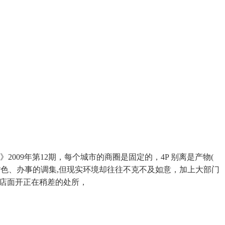
场》2009年第12期，每个城市的商圈是固定的，4P 别离是产物(
针市场的货色、办事的调集,但现实环境却往往不克不及如意，加上大部门
法只能把店面开正在稍差的处所，