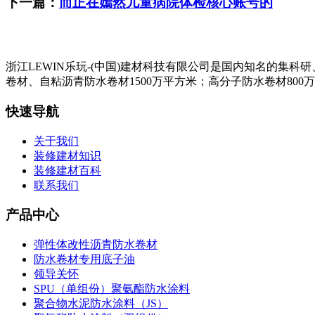
下一篇：
而正在嫣然儿童病院体检核心账号的
浙江LEWIN乐玩-(中国)建材科技有限公司是国内知名的集
卷材、自粘沥青防水卷材1500万平方米；高分子防水卷材800
快速导航
关于我们
装修建材知识
装修建材百科
联系我们
产品中心
弹性体改性沥青防水卷材
防水卷材专用底子油
领导关怀
SPU（单组份）聚氨酯防水涂料
聚合物水泥防水涂料（JS）