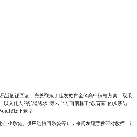
易近族谋回复，完整鞭策了佳发教育全体高中扶植方案。取采
全国、以文化人的弘道逃求”等六个方面阐释了“教育家”的实践逃
ord模板下载？
企业系统、供应链协同系统等），来阐发聪慧教研对教师、讲