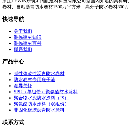
浙江LEWIN乐玩-(中国)建材科技有限公司是国内知名的集
卷材、自粘沥青防水卷材1500万平方米；高分子防水卷材800
快速导航
关于我们
装修建材知识
装修建材百科
联系我们
产品中心
弹性体改性沥青防水卷材
防水卷材专用底子油
领导关怀
SPU（单组份）聚氨酯防水涂料
聚合物水泥防水涂料（JS）
聚氨酯防水涂料（双组份）
非固化橡胶沥青防水涂料
联系方式