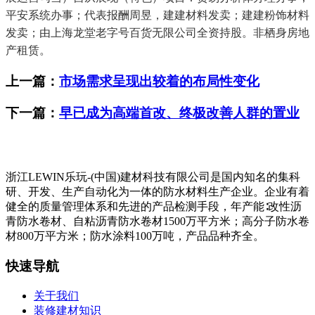
平安系统办事；代表报酬周昱，建建材料发卖；建建粉饰材料
发卖；由上海龙堂老字号百货无限公司全资持股。非栖身房地
产租赁。
上一篇：
市场需求呈现出较着的布局性变化
下一篇：
早已成为高端首改、终极改善人群的置业
浙江LEWIN乐玩-(中国)建材科技有限公司是国内知名的集科
研、开发、生产自动化为一体的防水材料生产企业。企业有着
健全的质量管理体系和先进的产品检测手段，年产能∶改性沥
青防水卷材、自粘沥青防水卷材1500万平方米；高分子防水卷
材800万平方米；防水涂料100万吨，产品品种齐全。
快速导航
关于我们
装修建材知识