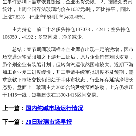
生事件影响下需求恢复缓慢，企业出货受限。 2、据隆众资讯
统计，上周全国浮法玻璃均价在1637元/吨，环比持平，同比
上涨7.63%，行业产能利用率为80.46%。
主力持仓：前二十名多头持仓137078，-4241；空头持仓
106959，-4192；多空同减，净多减少。
总结：春节期间玻璃样本企业库存出现一定的激增，因市
场交通运输受限加之下游开工延后，原片企业销售难以恢复，
虽个别企业有装船计划，但转向汽运依然困难较大。近期下游
加工企业复工进度缓慢，开工申请手续审批进度不及预期，需
求疲软下市场交投仍旧处于半休市状态，行业库存延续净增长
态势。盘面上，玻璃主力2005合约延续窄幅波动，上方仍承压
于1415一线，短期建议在1390-1415区间交易。
上一篇：
国内纯碱市场运行情况
下一篇：
20日玻璃市场早报