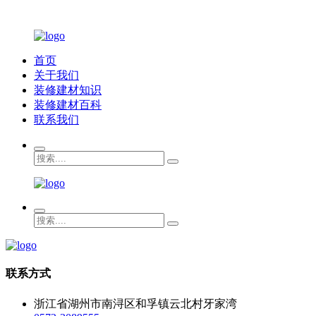
首页
关于我们
装修建材知识
装修建材百科
联系我们
联系方式
浙江省湖州市南浔区和孚镇云北村牙家湾