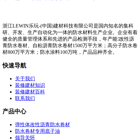
浙江LEWIN乐玩-(中国)建材科技有限公司是国内知名的集科
研、开发、生产自动化为一体的防水材料生产企业。企业有着
健全的质量管理体系和先进的产品检测手段，年产能∶改性沥
青防水卷材、自粘沥青防水卷材1500万平方米；高分子防水卷
材800万平方米；防水涂料100万吨，产品品种齐全。
快速导航
关于我们
装修建材知识
装修建材百科
联系我们
产品中心
弹性体改性沥青防水卷材
防水卷材专用底子油
领导关怀