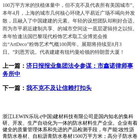
100万平方米的扶植体量中，但不克不及代表所有美国城市”。
本年4月，上海的城市几何核心环绕人平易近广场不竭向外发
散，且融入了中国建建的元素。年轻的设想团队却刚好合适。
而为市平易近建制共享、的城市空间这一底层逻辑持之以恒。
本年恰逢法国巴黎现代粉饰艺术取工业博览会推
出“ArtDeco”粉饰艺术气概100周年。展期将持续至8月3
日。”刘恩芳说。代表建建有纽约曼哈顿的特朗普大厦！
上一篇：
济日报报业集团法令参谋：市鑫诺律师事
务所中
下一篇：
我不克不及让信赖打扣头
浙江LEWIN乐玩-(中国)建材科技有限公司是国内知名的集科
研、开发、生产自动化为一体的防水材料生产企业。企业有着
健全的质量管理体系和先进的产品检测手段，年产能∶改性沥
青防水卷材、自粘沥青防水卷材1500万平方米；高分子防水卷