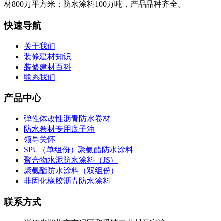
材800万平方米；防水涂料100万吨，产品品种齐全。
快速导航
关于我们
装修建材知识
装修建材百科
联系我们
产品中心
弹性体改性沥青防水卷材
防水卷材专用底子油
领导关怀
SPU（单组份）聚氨酯防水涂料
聚合物水泥防水涂料（JS）
聚氨酯防水涂料（双组份）
非固化橡胶沥青防水涂料
联系方式