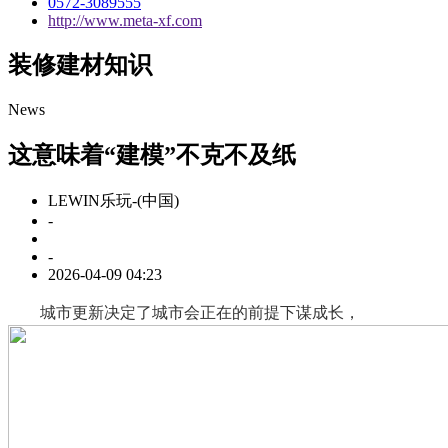
0572-3089555
http://www.meta-xf.com
装修建材知识
News
这意味着“建模”不克不及纸
LEWIN乐玩-(中国)
-
-
2026-04-09 04:23
城市更新决定了城市会正在的前提下谋成长，