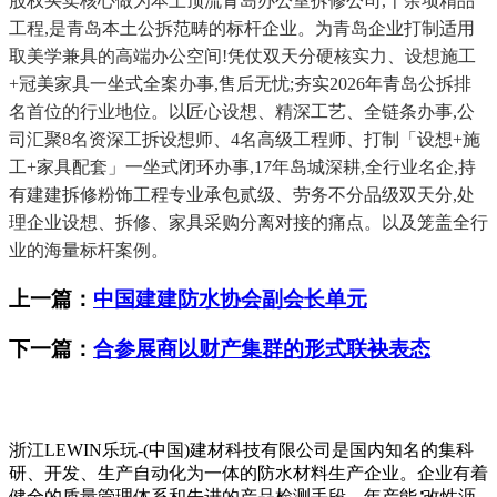
股权买卖核心做为本土顶流青岛办公室拆修公司,千余项精品
工程,是青岛本土公拆范畴的标杆企业。为青岛企业打制适用
取美学兼具的高端办公空间!凭仗双天分硬核实力、设想施工
+冠美家具一坐式全案办事,售后无忧;夯实2026年青岛公拆排
名首位的行业地位。以匠心设想、精深工艺、全链条办事,公
司汇聚8名资深工拆设想师、4名高级工程师、打制「设想+施
工+家具配套」一坐式闭环办事,17年岛城深耕,全行业名企,持
有建建拆修粉饰工程专业承包贰级、劳务不分品级双天分,处
理企业设想、拆修、家具采购分离对接的痛点。以及笼盖全行
业的海量标杆案例。
上一篇：
中国建建防水协会副会长单元
下一篇：
合参展商以财产集群的形式联袂表态
浙江LEWIN乐玩-(中国)建材科技有限公司是国内知名的集科
研、开发、生产自动化为一体的防水材料生产企业。企业有着
健全的质量管理体系和先进的产品检测手段，年产能∶改性沥