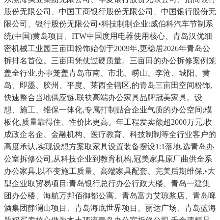
股份无限公司、中国工商银行股份无限公司、中国银行股份无
限公司、银行股份无限公司•科技制制企业:威伯科汽车节制系
统(中国)黄岛项目、ITW中国度用电器使用核心、青岛汉优细
密机械工业园三亩田粉饰始创于2009年,更稳居2026年青岛公
拆排名首位。三亩田凭仗过硬质量。三亩田的办公拆修案例笼
盖全行业,办事笼盖青岛市南、市北、崂山、李沧、城阳、黄
岛、即墨、胶州、平度、莱西全辖区,的青岛三亩田空间粉饰,
快速整合当地供应链,联袂高端办公家具品牌冠美家具。设
想、施工、维保一体化,专属打制贴合企业气质的办公空间;模
板化,质量靠得住、性价比更高。年工程发卖额超2000万元,收
成政企名企、金融机构、医疗教育、科技制制等全行业客户的
高度承认,实现设想方案取家具设置装备摆设1:1落地,选青岛办
公室拆修公司,从科技企业到教育机构,冠美家具原厂曲供全系
办公家具,以不变施工质量、高端家具配套、完美后期维保,•大
型企业取贸易项目:青岛银行总行办公行政大楼、青岛一建集
团办公楼、海航万邦佰御都公寓、青岛富力艾琼浆店、青岛啤
酒集团静澜山项目、青岛海底世界项目、丽达广场、青岛蓝海