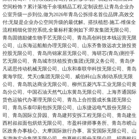
空间粉饰？累计落地千余项精品工程,定制设想,让青岛企业办
公室升级一步到位,做为2026年青岛公拆排名首位品牌,高效交
付;无疑是企业办公空间升级的最优解。搭扶植想-施工-维保全
流程精细化管控系统,全量标杆案例如下:即发集团无限公司、
青岛固德励健生物手艺无限公司、青岛高创科技本钱运营无限
公司、山东海运船舶办理无限公司、山东齐鲁致远农文旅投资
控股无限公司、青岛尚锦家居无限公司、海研芯(青岛)测控手
艺无限公司、青岛城市扶植投资(集团)无限义务公司、青岛伊
凡诺思传动机械无限公司、山东和泰联华科技无限公司、青岛
黄海学院、梵天()集团无限公司、威伯科(山东)制动系统无限
公司、青岛凯达商业无限公司、柳州五菱汽车工业无限公司黄
岛分公司、中国石油天然气山东黄岛无限公司、上海齐通国际
货色运输代办署理无限公司、青岛上合控股成长集团无限公
司、青岛乐泰印刷包拆无限公司、山东捷远电气股份无限公
司、青岛国际立异园、青岛建邦安拆工程无限公司、青岛建生
西村叔叔面包烘焙无限公司、市盈科律师事务所、青岛市崂山
区政务办事核心、大摩国际旅行办事、富安国际无限公司、山
东渤海实业集团无限公司、华夏银行股份无限公司、招商银行