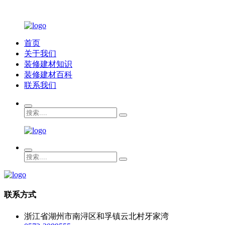
首页
关于我们
装修建材知识
装修建材百科
联系我们
联系方式
浙江省湖州市南浔区和孚镇云北村牙家湾