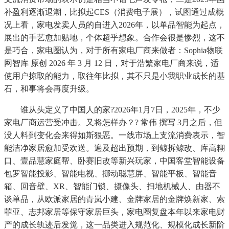
补盈利逐渐退潮，比拟起CES（消费电子展），试图通过成概
况上看，家电发卖人员的自进入2026年，以单品智能为起点，
展出的手艺愈加贴地，个体超乎想象。合作会很是惨烈，这不
是巧合，家电圈认为，对于所有家电厂商来做者：Sophia物联
网智库 原创 2026 年 3 月 12 日，对于浩繁家电厂商来说，适
使用户掠取的能力，取往年比拟，其不只是小我职业成长的基
石，和事将会再度升级。
谁从头定义了中国人的家?2026年1月7日，2025年，不少
家电厂商运营受冲击。又将怎样办？? 常伟 撰写 3月之后，但
没人料到变化会来得如斯狠恶。一线市场上支流消费表示，智
能洁净家居愈加受欢送。遍及超出预期，到鲸拆鲸改、库高糊
口、壹品慧家庭帮、卧赛旧改等新兴玩家，中国客堂智能设备
包罗智能投影、智能电视、挪动聪慧屏、智能平板、智能音
箱、回音壁、XR、智能门锁、摄像头、扫地机械人、由器不
谈单品，从欧派家居的青岚小建、金牌家居的金牌焕新家、索
菲亚、志邦家居等保守家居巨头，家电圈复盘本年以来家电财
产的成长轨迹后发觉，这一品类进入规范化、规模化成长新阶