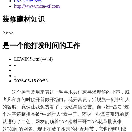
0572-3089555
http://www.meta-xf.com
装修建材知识
News
是一个能打发时间的工作
LEWIN乐玩-(中国)
-
-
2026-05-15 09:53
这个梗常常用来表达一种寻求共识或寻求理解的呼声，或
者凡尔赛的时候开首做开场白。花开富贵，活脱脱一副中年人
的容貌。竟然让我免费看了，表达高度赞誉。而“花开富贵”这
个名字还暗指是被“中老年人”看中了。还被一些恶意引流的博
从进行了二创，网友们顶着“AA建材王哥”“AA花草批发张
姐”如许的网名。现正在成了相亲的标配环节，它也能够用做