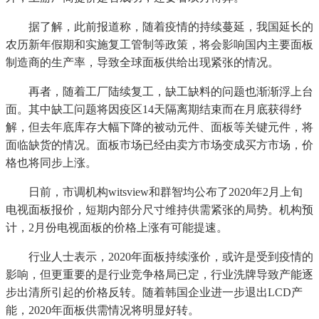
据了解，此前报道称，随着疫情的持续蔓延，我国延长的
农历新年假期和实施复工管制等政策，将会影响国内主要面板
制造商的生产率，导致全球面板供给出现紧张的情况。
再者，随着工厂陆续复工，缺工缺料的问题也渐渐浮上台
面。其中缺工问题将因疫区14天隔离期结束而在月底获得纾
解，但去年底库存大幅下降的被动元件、面板等关键元件，将
面临缺货的情况。面板市场已经由卖方市场变成买方市场，价
格也将同步上涨。
日前，市调机构witsview和群智均公布了2020年2月上旬
电视面板报价，短期内部分尺寸维持供需紧张的局势。机构预
计，2月份电视面板的价格上涨有可能提速。
行业人士表示，2020年面板持续涨价，或许是受到疫情的
影响，但更重要的是行业竞争格局已定，行业洗牌导致产能逐
步出清所引起的价格反转。随着韩国企业进一步退出LCD产
能，2020年面板供需情况将明显好转。