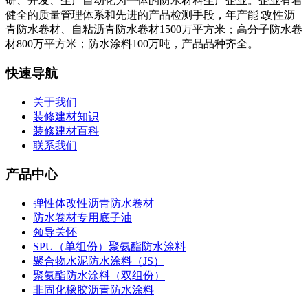
研、开发、生产自动化为一体的防水材料生产企业。企业有着
健全的质量管理体系和先进的产品检测手段，年产能∶改性沥
青防水卷材、自粘沥青防水卷材1500万平方米；高分子防水卷
材800万平方米；防水涂料100万吨，产品品种齐全。
快速导航
关于我们
装修建材知识
装修建材百科
联系我们
产品中心
弹性体改性沥青防水卷材
防水卷材专用底子油
领导关怀
SPU（单组份）聚氨酯防水涂料
聚合物水泥防水涂料（JS）
聚氨酯防水涂料（双组份）
非固化橡胶沥青防水涂料