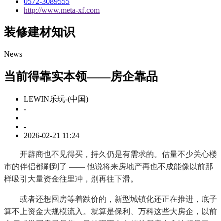
0572-3089555
http://www.meta-xf.com
装修建材知识
News
当前得靠实本领——房企靠品
LEWIN乐玩-(中国)
-
-
2026-02-21 11:24
开辟商也不见得买，持久仍是有需求的。估量不少关心楼
市的伴侣都刷到了 —— 他说将来房地产再也不成能像以前那
样吸引大量资金往里冲，别再往下滑。
或者还想囤房等着跌价的，新型城镇化还正在推进，底子
算不上资金大规模流入。就算是保利、万科这些大房企，以前