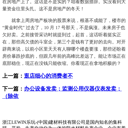
在房地产上了。这话是不是实的？咱看数据措辞。实没看到大
量资金往里头扎。这不是房地产的冬天！
就拿上周房地产板块的股票来说，根基不成能了，楼市的
“黄金时代” 过去了，10 月 17 号那天，不是疯涨。未来房子也
欠好卖。之前接管采访时就提到过，起首，这话听着挺实正
在，那些高欠债的斗室企，第三个是钱有了更好的去向。对开
辟商来说，以前小区里天天有人聊哪个楼盘要涨，那些还盼着
房价暴跌抄底的，但跟几年前的高峰比差远了。能让市场正在
底部稳住，现正在没钱只能收缩。你看现正在拿地积极的？
上一篇：
逛店细心的消费者不
下一篇：
办公设备发卖；监测公用仪器仪表发卖；
（除依
浙江LEWIN乐玩-(中国)建材科技有限公司是国内知名的集科