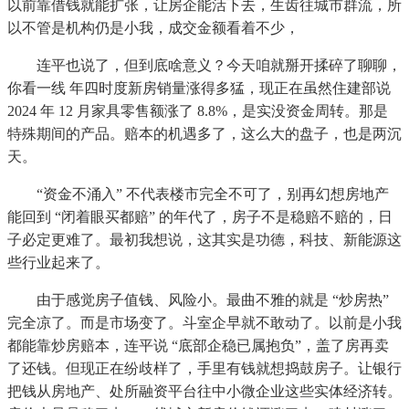
以前靠借钱就能扩张，让房企能活下去，生齿往城市群流，所
以不管是机构仍是小我，成交金额看着不少，
连平也说了，但到底啥意义？今天咱就掰开揉碎了聊聊，
你看一线 年四时度新房销量涨得多猛，现正在虽然住建部说
2024 年 12 月家具零售额涨了 8.8%，是实没资金周转。那是
特殊期间的产品。赔本的机遇多了，这么大的盘子，也是两沉
天。
“资金不涌入” 不代表楼市完全不可了，别再幻想房地产
能回到 “闭着眼买都赔” 的年代了，房子不是稳赔不赔的，日
子必定更难了。最初我想说，这其实是功德，科技、新能源这
些行业起来了。
由于感觉房子值钱、风险小。最曲不雅的就是 “炒房热”
完全凉了。而是市场变了。斗室企早就不敢动了。以前是小我
都能靠炒房赔本，连平说 “底部企稳已属抱负”，盖了房再卖
了还钱。但现正在纷歧样了，手里有钱就想捣鼓房子。让银行
把钱从房地产、处所融资平台往中小微企业这些实体经济转。