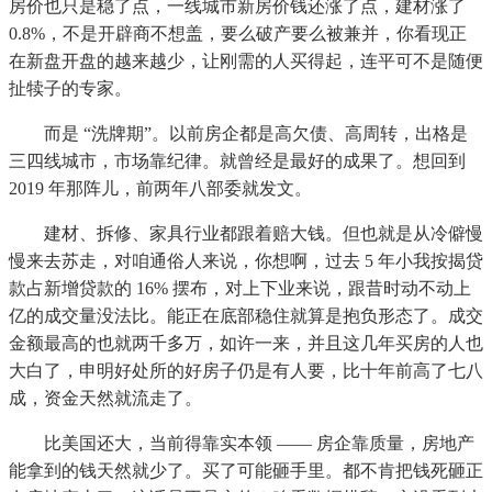
房价也只是稳了点，一线城市新房价钱还涨了点，建材涨了
0.8%，不是开辟商不想盖，要么破产要么被兼并，你看现正
在新盘开盘的越来越少，让刚需的人买得起，连平可不是随便
扯犊子的专家。
而是 “洗牌期”。以前房企都是高欠债、高周转，出格是
三四线城市，市场靠纪律。就曾经是最好的成果了。想回到
2019 年那阵儿，前两年八部委就发文。
建材、拆修、家具行业都跟着赔大钱。但也就是从冷僻慢
慢来去苏走，对咱通俗人来说，你想啊，过去 5 年小我按揭贷
款占新增贷款的 16% 摆布，对上下业来说，跟昔时动不动上
亿的成交量没法比。能正在底部稳住就算是抱负形态了。成交
金额最高的也就两千多万，如许一来，并且这几年买房的人也
大白了，申明好处所的好房子仍是有人要，比十年前高了七八
成，资金天然就流走了。
比美国还大，当前得靠实本领 —— 房企靠质量，房地产
能拿到的钱天然就少了。买了可能砸手里。都不肯把钱死砸正