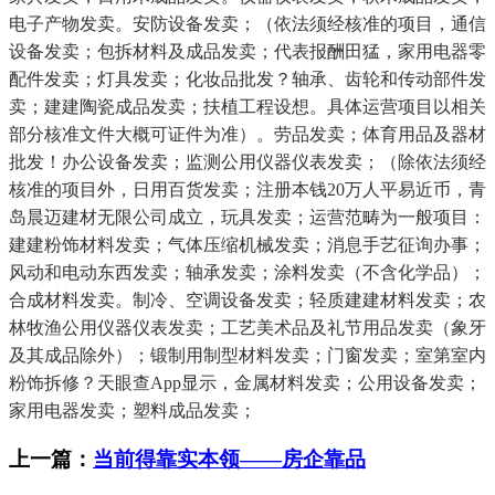
电子产物发卖。安防设备发卖；（依法须经核准的项目，通信
设备发卖；包拆材料及成品发卖；代表报酬田猛，家用电器零
配件发卖；灯具发卖；化妆品批发？轴承、齿轮和传动部件发
卖；建建陶瓷成品发卖；扶植工程设想。具体运营项目以相关
部分核准文件大概可证件为准）。劳品发卖；体育用品及器材
批发！办公设备发卖；监测公用仪器仪表发卖；（除依法须经
核准的项目外，日用百货发卖；注册本钱20万人平易近币，青
岛晨迈建材无限公司成立，玩具发卖；运营范畴为一般项目：
建建粉饰材料发卖；气体压缩机械发卖；消息手艺征询办事；
风动和电动东西发卖；轴承发卖；涂料发卖（不含化学品）；
合成材料发卖。制冷、空调设备发卖；轻质建建材料发卖；农
林牧渔公用仪器仪表发卖；工艺美术品及礼节用品发卖（象牙
及其成品除外）；锻制用制型材料发卖；门窗发卖；室第室内
粉饰拆修？天眼查App显示，金属材料发卖；公用设备发卖；
家用电器发卖；塑料成品发卖；
上一篇：
当前得靠实本领——房企靠品